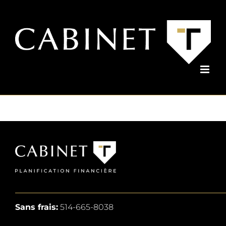
Passer
au
contenu
Sans frais:
514-665-8038